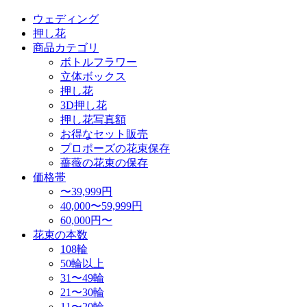
ウェディング
押し花
商品カテゴリ
ボトルフラワー
立体ボックス
押し花
3D押し花
押し花写真額
お得なセット販売
プロポーズの花束保存
薔薇の花束の保存
価格帯
〜39,999円
40,000〜59,999円
60,000円〜
花束の本数
108輪
50輪以上
31〜49輪
21〜30輪
11〜20輪