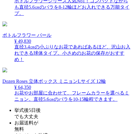
ボトルフラワーシリーズ人気No1！コンパクトながら
も直径5.6㎝のバラを8-12輪ほどお入れできる万能タイ
プ。
ボトルフラワー パール
¥ 49,830
直径3.4㎝の小ぶりなお花であればあるほど、沢山お入
れできる球体タイプ。小さめのお花の保存がおすす
め！
Dozen Roses 立体ボックス ミニョンLサイズ 12輪
¥ 64,350
お花やお部屋に合わせて、フレームカラーを選べるミ
ニョン。直径5.6㎝のバラを10-15輪程できます。
挙式後5日後
でも大丈夫
お届送料が
無料