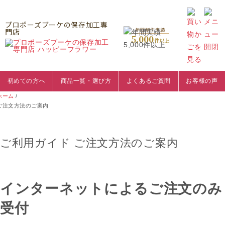
プロポーズブーケの保存加工専
門店
年間制作実績
5,000
件以上
初めての方へ
商品一覧・選び方
よくあるご質問
お客様の声
ホーム
/
ご注文方法のご案内
ご利用ガイド
ご注文方法のご案内
インターネットによるご注文のみ
受付