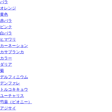
バラ
オレンジ
黄色
赤バラ
ピンク
白バラ
ヒマワリ
カーネーション
カサブランカ
カラー
ダリア
菊
デルフィニウム
デンファレ
トルコキキョウ
ユーチャリス
芍薬（ピオニー）
アジサイ