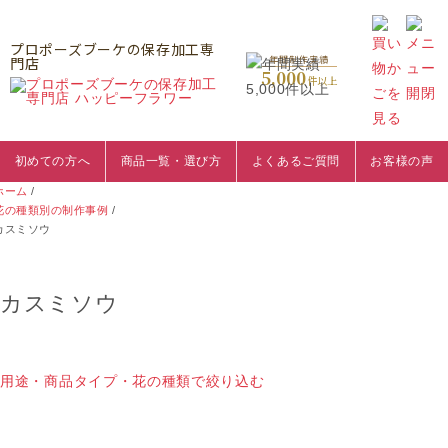
プロポーズブーケの保存加工専
門店
年間制作実績
5,000
件以上
初めての方へ
商品一覧・選び方
よくあるご質問
お客様の声
ホーム
/
花の種類別の制作事例
/
カスミソウ
カスミソウ
用途・商品タイプ・花の種類で絞り込む