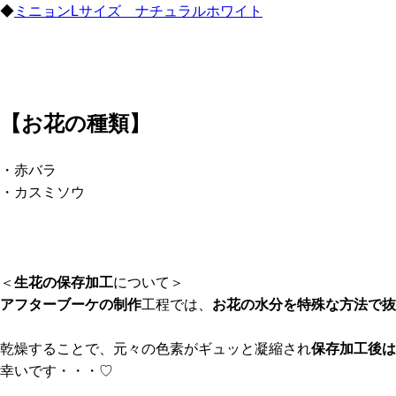
◆
ミニョンLサイズ ナチュラルホワイト
【お花の種類】
・赤バラ
・カスミソウ
＜
生花の保存加工
について＞
アフターブーケの制作
工程では、
お花の水分を特殊な方法で抜
乾燥することで、元々の色素がギュッと凝縮され
保存加工後は
幸いです・・・♡