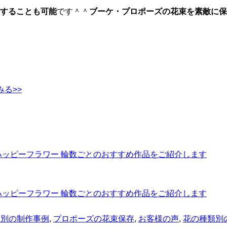
作することも可能
です＾＾
ブーケ・プロポーズの花束を素敵に保
る>>
途別の制作事例
,
プロポーズの花束保存
,
お客様の声
,
花の種類別