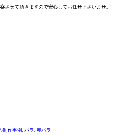
存
させて頂きますので安心してお任せ下さいませ。
の制作事例
,
バラ
,
赤バラ