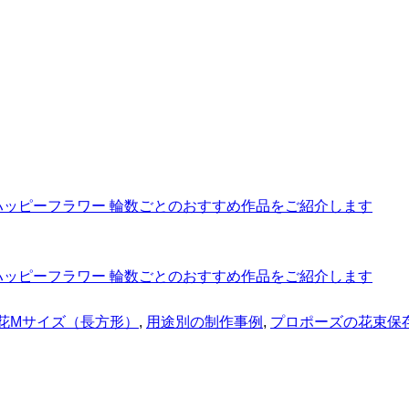
花Mサイズ（長方形）
,
用途別の制作事例
,
プロポーズの花束保