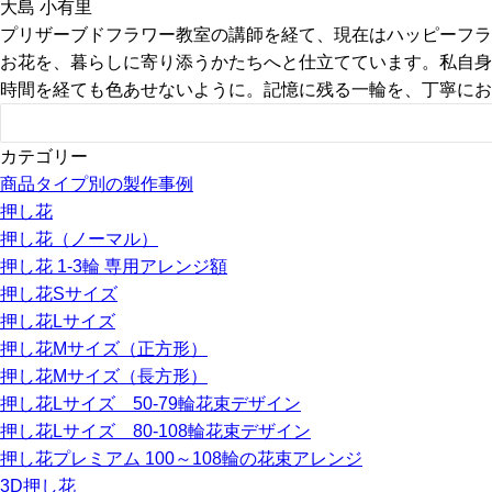
大島 小有里
プリザーブドフラワー教室の講師を経て、現在はハッピーフラ
お花を、暮らしに寄り添うかたちへと仕立てています。私自身
時間を経ても色あせないように。記憶に残る一輪を、丁寧にお
カテゴリー
商品タイプ別の製作事例
押し花
押し花（ノーマル）
押し花 1-3輪 専用アレンジ額
押し花Sサイズ
押し花Lサイズ
押し花Mサイズ（正方形）
押し花Mサイズ（長方形）
押し花Lサイズ 50-79輪花束デザイン
押し花Lサイズ 80-108輪花束デザイン
押し花プレミアム 100～108輪の花束アレンジ
3D押し花