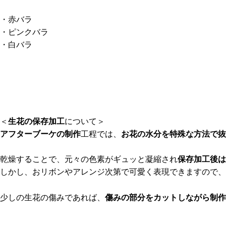
・赤バラ
・ピンクバラ
・白バラ
＜
生花の保存加工
について＞
アフターブーケの制作
工程では、
お花の水分を特殊な方法で抜
乾燥することで、元々の色素がギュッと凝縮され
保存加工後は
しかし、おリボンやアレンジ次第で可愛く表現できますので、
少しの生花の傷みであれば、
傷みの部分をカットしながら制