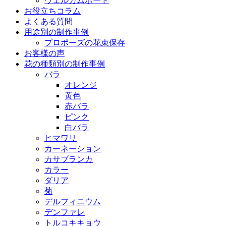
ウェルカムボード
お役立ちコラム
よくある質問
用途別の制作事例
プロポーズの花束保存
お客様の声
花の種類別の制作事例
バラ
オレンジ
黄色
赤バラ
ピンク
白バラ
ヒマワリ
カーネーション
カサブランカ
カラー
ダリア
菊
デルフィニウム
デンファレ
トルコキキョウ