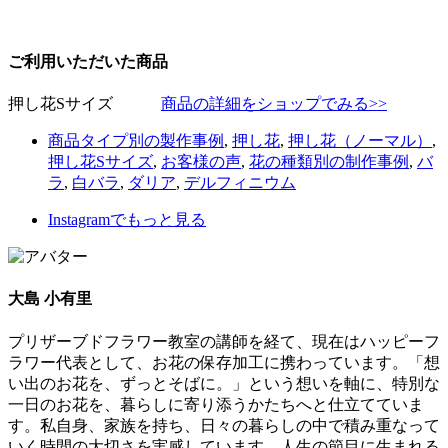
ご利用いただいた商品
押し花Sサイズ
商品の詳細をショップでみる>>
商品タイプ別の製作事例
,
押し花
,
押し花（ノーマル）
,
押し花Sサイズ
,
お客様の声
,
花の種類別の制作事例
,
バ
ラ
,
白バラ
,
ダリア
,
デルフィニウム
Instagram
でもっと見る
大島 小有里
プリザーブドフラワー教室の講師を経て、現在はハッピーフ
ラワー代表として、お花の保存加工に携わっています。「想
い出のお花を、ずっとそばに。」という想いを軸に、特別な
一日のお花を、暮らしに寄り添うかたちへと仕立てていま
す。私自身、家族を持ち、日々の暮らしの中で積み重なって
いく時間の大切さを実感しています。人生の節目に生まれる