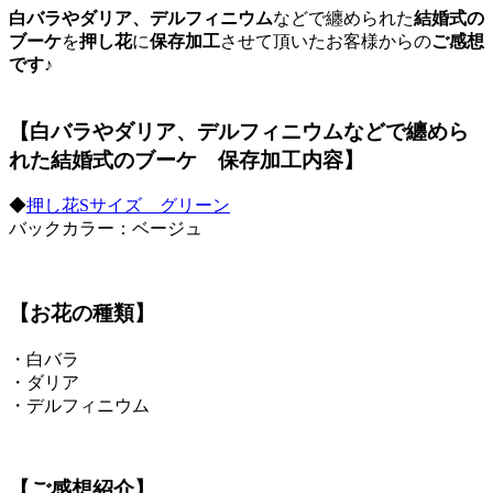
白バラやダリア、デルフィニウム
などで纏められた
結婚式の
ブーケ
を
押し花
に
保存加工
させて頂いたお客様からの
ご感想
です♪
【
白バラやダリア、デルフィニウム
などで纏めら
れた
結婚式のブーケ
保存加工内容】
◆
押し花Sサイズ グリーン
バックカラー：ベージュ
【お花の種類】
・白バラ
・ダリア
・デルフィニウム
【ご感想紹介】