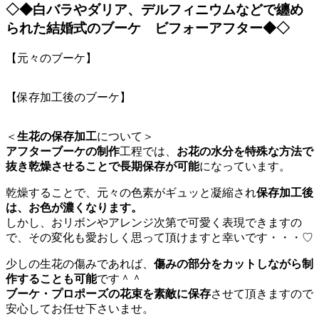
◇◆
白バラやダリア、デルフィニウム
などで纏め
られた
結婚式のブーケ
ビフォーアフター◆◇
【元々のブーケ】
【保存加工後のブーケ】
＜
生花の保存加工
について＞
アフターブーケの制作
工程では、
お花の水分を特殊な方法で
抜き乾燥させることで長期保存が可能
になっています。
乾燥することで、元々の色素がギュッと凝縮され
保存加工後
は、お色が濃くなります。
しかし、おリボンやアレンジ次第で可愛く表現できますの
で、その変化も愛おしく思って頂けますと幸いです・・・♡
少しの生花の傷みであれば、
傷みの部分をカットしながら制
作することも可能
です＾＾
ブーケ・プロポーズの花束を素敵に保存
させて頂きますので
安心してお任せ下さいませ。