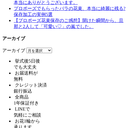
本当にありがとうございます。
プロポーズでもらったバラの花束、本当に綺麗に残る?
保存加工の実例5選
【プロポーズ花束保存のご感想】開けた瞬間から、旦
那と2人して「可愛い♡」の嵐でした。️
アーカイブ
アーカイブ
挙式後5日後
でも大丈夫
お届送料が
無料
クレジット決済
銀行振込
全商品
1年保証付き
LINEで
気軽にご相談
お花1輪から
承ります