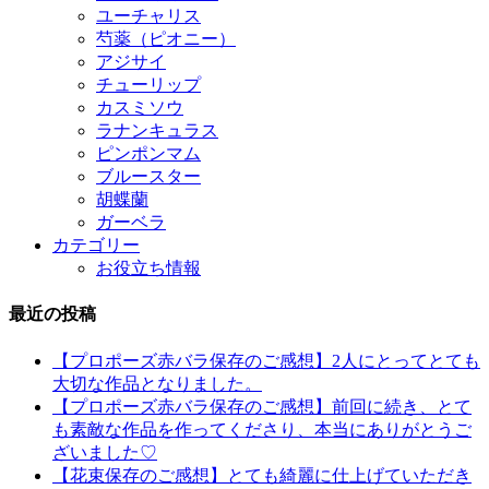
ユーチャリス
芍薬（ピオニー）
アジサイ
チューリップ
カスミソウ
ラナンキュラス
ピンポンマム
ブルースター
胡蝶蘭
ガーベラ
カテゴリー
お役立ち情報
最近の投稿
【プロポーズ赤バラ保存のご感想】2人にとってとても
大切な作品となりました。
【プロポーズ赤バラ保存のご感想】前回に続き、とて
も素敵な作品を作ってくださり、本当にありがとうご
ざいました♡
【花束保存のご感想】とても綺麗に仕上げていただき