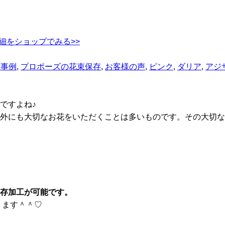
細をショップでみる>>
作事例
,
プロポーズの花束保存
,
お客様の声
,
ピンク
,
ダリア
,
アジ
ですよね♪
外にも大切なお花をいただくことは多いものです。その大切な
存加工が可能です。
ります＾＾♡