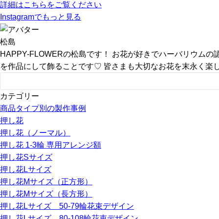
詳細はこちらをご覧ください
Instagram
でもっと見る
松島
HAPPY-FLOWERの松島です！ お花が好きでハーバリウ
を作品にして飾ることです♡ 皆さまも大切なお花を末永く楽
カテゴリー
商品タイプ別の製作事例
押し花
押し花（ノーマル）
押し花 1-3輪 専用アレンジ額
押し花Sサイズ
押し花Lサイズ
押し花Mサイズ（正方形）
押し花Mサイズ（長方形）
押し花Lサイズ 50-79輪花束デザイン
押し花Lサイズ 80-108輪花束デザイン