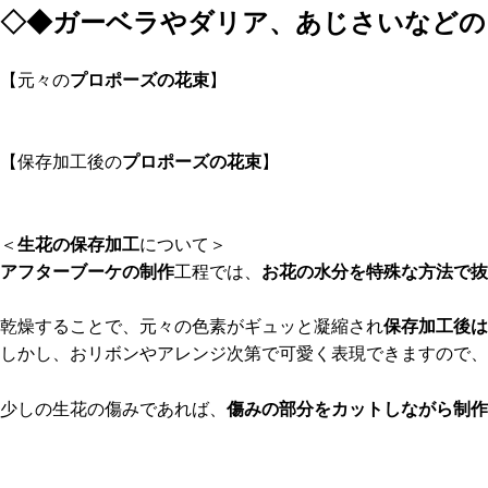
◇◆ガーベラやダリア、あじさいなどの
【元々の
プロポーズの花束
】
【保存加工後の
プロポーズの花束
】
＜
生花の保存加工
について＞
アフターブーケの制作
工程では、
お花の水分を特殊な方法で抜
乾燥することで、元々の色素がギュッと凝縮され
保存加工後は
しかし、おリボンやアレンジ次第で可愛く表現できますので、
少しの生花の傷みであれば、
傷みの部分をカットしながら制