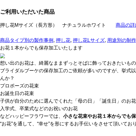
ご利用いただいた商品
押し花Mサイズ（長方形） ナチュラルホワイト
商品の詳
商品タイプ別の製作事例
,
押し花
,
押し花Lサイズ
,
用途別の制
お花１本からでも保存加工いたします
想い出のお花は、綺麗なままずっとそばに飾っておきたいもの
ブライダルブーケの保存加工のご依頼が多いのですが、挙式以
んか？
プロポーズの花束
お誕生日の花束
子供が自分のために選んでくれた「母の日」「誕生日」のお花
入学式、卒業式などのお祝いのお花
などハッピーフラワーでは、
小さな花束やお花１本からでも保
“お花”を通して、“幸せ”を形にするお手伝いをさせて頂いてお